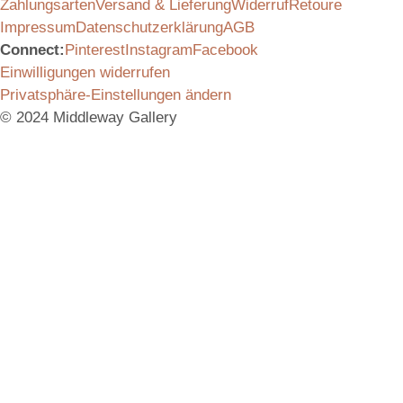
Zahlungsarten
Versand & Lieferung
Widerruf
Retoure
Impressum
Datenschutzerklärung
AGB
Connect:
Pinterest
Instagram
Facebook
Einwilligungen widerrufen
Privatsphäre-Einstellungen ändern
© 2024 Middleway Gallery
Filter
Kategorie
Select some options
Kunst
Gemälde
Skulpturen