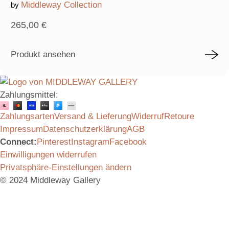
Middleway Collection
by
265,00
€
Produkt ansehen
Zahlungsmittel:
Zahlungsarten
Versand & Lieferung
Widerruf
Retoure
Impressum
Datenschutzerklärung
AGB
Connect:
Pinterest
Instagram
Facebook
Einwilligungen widerrufen
Privatsphäre-Einstellungen ändern
© 2024 Middleway Gallery
Vielen Dank für das Interesse an unserem Produkt.
Schicken Sie uns gerne eine Anfrage, wir melden uns