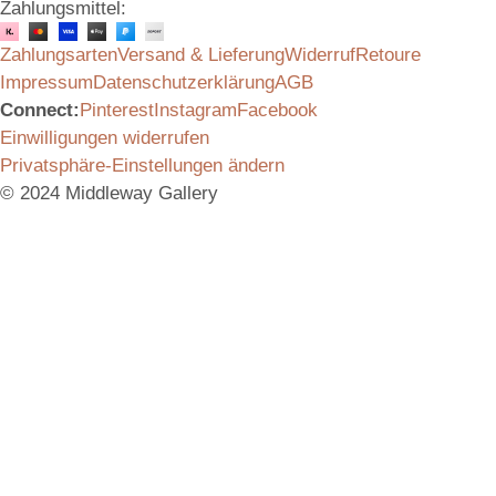
Zahlungsmittel:
Zahlungsarten
Versand & Lieferung
Widerruf
Retoure
Impressum
Datenschutzerklärung
AGB
Connect:
Pinterest
Instagram
Facebook
Einwilligungen widerrufen
Privatsphäre-Einstellungen ändern
© 2024 Middleway Gallery
Vielen Dank für das Interesse an unserem Produkt.
Schicken Sie uns gerne eine Anfrage, wir melden uns
umgehend bei Ihnen mit allen Informationen.