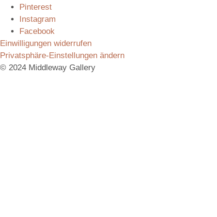
Pinterest
Instagram
Facebook
Einwilligungen widerrufen
Privatsphäre-Einstellungen ändern
© 2024 Middleway Gallery
Vielen Dank für das Interesse an unserem Produkt.
Schicken Sie uns gerne eine Anfrage, wir melden uns
umgehend bei Ihnen mit allen Informationen.