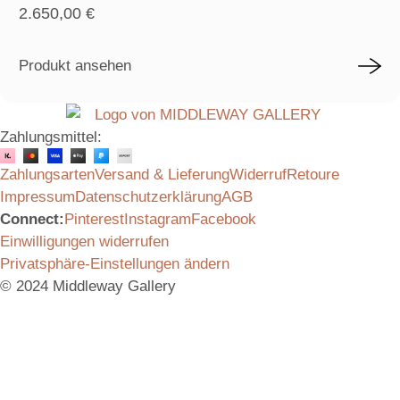
2.650,00
€
Produkt ansehen
Zahlungsmittel:
Zahlungsarten
Versand & Lieferung
Widerruf
Retoure
Impressum
Datenschutzerklärung
AGB
Connect:
Pinterest
Instagram
Facebook
Einwilligungen widerrufen
Privatsphäre-Einstellungen ändern
© 2024 Middleway Gallery
Vielen Dank für das Interesse an unserem Produkt.
Schicken Sie uns gerne eine Anfrage, wir melden uns
umgehend bei Ihnen mit allen Informationen.