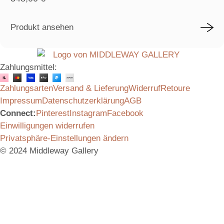
Produkt ansehen
Zahlungsmittel:
Zahlungsarten
Versand & Lieferung
Widerruf
Retoure
Impressum
Datenschutzerklärung
AGB
Connect:
Pinterest
Instagram
Facebook
Einwilligungen widerrufen
Privatsphäre-Einstellungen ändern
© 2024 Middleway Gallery
Vielen Dank für das Interesse an unserem Produkt.
Schicken Sie uns gerne eine Anfrage, wir melden uns
umgehend bei Ihnen mit allen Informationen.