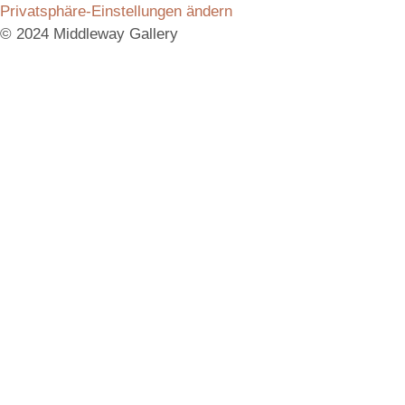
Privatsphäre-Einstellungen ändern
© 2024 Middleway Gallery
Vielen Dank für das Interesse an unserem Produkt.
Schicken Sie uns gerne eine Anfrage, wir melden uns
umgehend bei Ihnen mit allen Informationen.