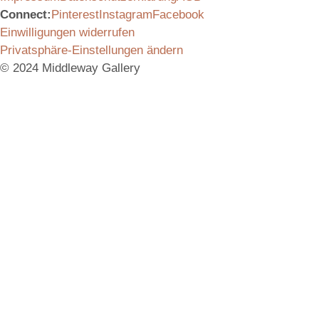
Connect:
Pinterest
Instagram
Facebook
Einwilligungen widerrufen
Privatsphäre-Einstellungen ändern
© 2024 Middleway Gallery
Vielen Dank für das Interesse an unserem Produkt.
Schicken Sie uns gerne eine Anfrage, wir melden uns
umgehend bei Ihnen mit allen Informationen.