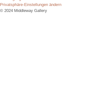
Privatsphäre-Einstellungen ändern
© 2024 Middleway Gallery
Vielen Dank für das Interesse an unserem Produkt.
Schicken Sie uns gerne eine Anfrage, wir melden uns
umgehend bei Ihnen mit allen Informationen.