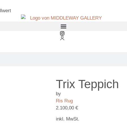
lwert
Trix Teppich
by
Ris Rug
2.100,00
€
inkl. MwSt.