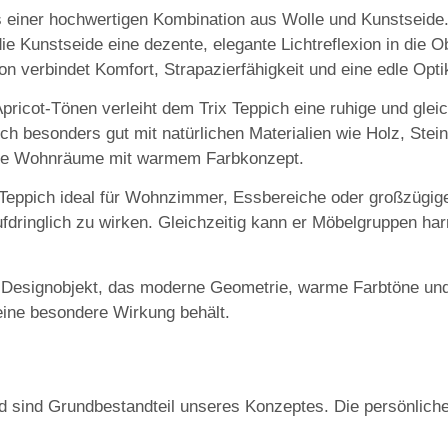
aus einer hochwertigen Kombination aus
Wolle und Kunstseide
t die Kunstseide eine dezente, elegante Lichtreflexion in di
 verbindet Komfort, Strapazierfähigkeit und eine edle Opti
Apricot-Tönen
verleiht dem Trix Teppich eine ruhige und gle
h besonders gut mit natürlichen Materialien wie Holz, Stei
liche Wohnräume mit warmem Farbkonzept.
Teppich ideal für
Wohnzimmer, Essbereiche oder großzügig
fdringlich zu wirken. Gleichzeitig kann er Möbelgruppen harm
 Designobjekt, das moderne Geometrie, warme Farbtöne und t
eine besondere Wirkung behält.
nd sind Grundbestandteil unseres Konzeptes. Die persönliche