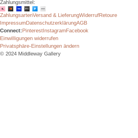
Zahlungsmittel:
Zahlungsarten
Versand & Lieferung
Widerruf
Retoure
Impressum
Datenschutzerklärung
AGB
Connect:
Pinterest
Instagram
Facebook
Einwilligungen widerrufen
Privatsphäre-Einstellungen ändern
© 2024 Middleway Gallery
Vielen Dank für das Interesse an unserem Produkt.
Schicken Sie uns gerne eine Anfrage, wir melden uns
umgehend bei Ihnen mit allen Informationen.